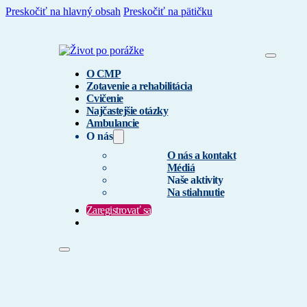
Preskočiť na hlavný obsah
Preskočiť na pätičku
O CMP
Zotavenie a rehabilitácia
Cvičenie
Najčastejšie otázky
Ambulancie
O nás
O nás a kontakt
Médiá
Naše aktivity
Na stiahnutie
Zaregistrovať sa