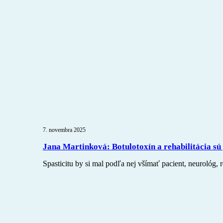
7. novembra 2025
Jana Martinková: Botulotoxín a rehabilitácia sú 
Spasticitu by si mal podľa nej všímať pacient, neurológ, r